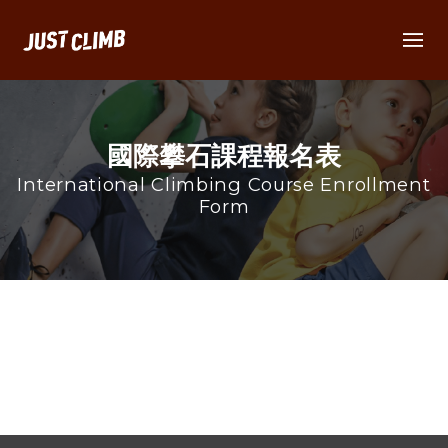
國際攀石課程報名表
International Climbing Course Enrollment
Form