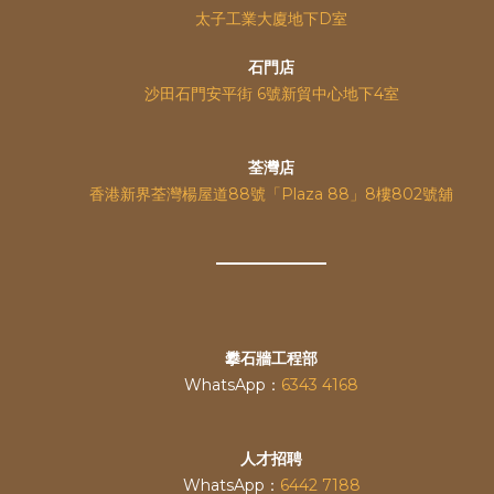
太子工業大廈地下D室
石門店
沙田石門安平街 6號新貿中心地下4室
荃灣店
香港新界荃灣楊屋道88號「Plaza 88」8樓802號舖
攀石牆工程部
WhatsApp：
6343 4168
人才招聘
WhatsApp：
6442 7188