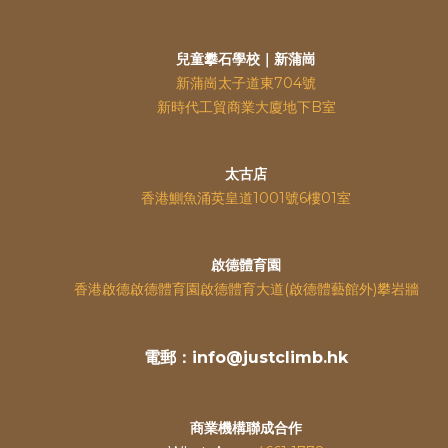
兒童攀石學校｜新蒲崗
新蒲崗太子道東704號
新時代工貿商業大廈地下B室
太古店
香港鰂魚涌英皇道
1001號6樓01室
啟德體育園
香港啟德啟德體育園啟德體育大道(啟德體藝館外)攀岩牆
電郵：info@justclimb.hk
商業機構聯成合作