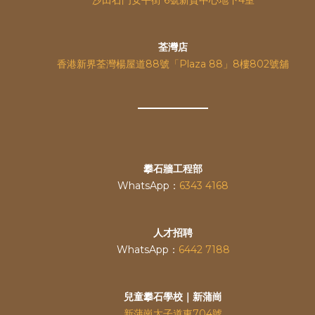
荃灣店
香港新界荃灣楊屋道88號「Plaza 88」8樓802號舖
攀石牆工程部
WhatsApp：
6343 4168
人才招聘
WhatsApp：
6442 7188
兒童攀石學校｜新蒲崗
新蒲崗太子道東704號