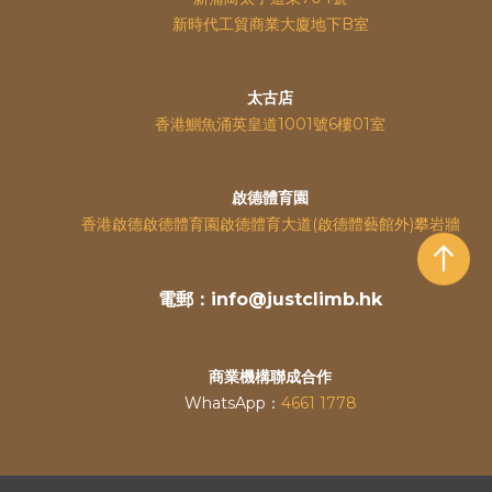
新時代工貿商業大廈地下B室
太古店
香港鰂魚涌英皇道
1001號6樓01室
啟德體育園
香港啟德啟德體育園啟德體育大道(啟德體藝館外)攀岩牆
電郵：info@justclimb.hk
商業機構聯成合作
WhatsApp：
4661 1778