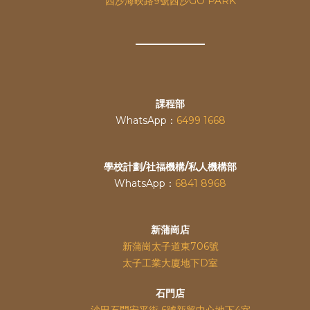
西沙海映路9號西沙GO PARK
課程部
WhatsApp：
6499 1668
學校計劃/社福機構/私人機構部
WhatsApp：
6841 8968
新蒲崗店
新蒲崗太子道東706號
太子工業大廈地下D室
石門店
沙田石門安平街 6號新貿中心地下4室