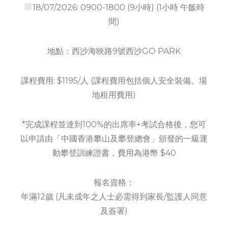
18/07/2026: 0900-1800 (9小時) (1小時 午飯時
間)
地點：西沙海映路9號西沙GO PARK
課程費用: $1195/人 (課程費用包括個人安全裝備、場
地租用費用)
*完成課程並達到100%的出席率+考試合格後，您可
以申請由「中國香港攀山及攀登總會」頒發的一級運
動攀登訓練證書，費用為港幣 $40
報名資格：
年滿12歲 (凡未成年之人士必需得到家長/監護人同意
及簽署)