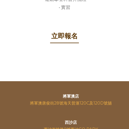
• 實習
立即報名
將軍澳店
將軍澳唐俊街28號海天晉滙120C及120D號舖
西沙店