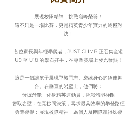
展現校隊精神，挑戰巔峰榮譽！
這不只是一場比賽，更是精英青少年實力的終極對
決！
各位家長與年輕攀爬者，JUST CLIMB 正召集全港
U9 至 U18 的攀石好手，在專業賽場上發光發熱！
這是一個讓孩子展現堅毅鬥志、磨練身心的絕佳舞
台。在垂直的岩壁上，他們將：
發掘潛能：化身精英運動員，挑戰體能極限
智取岩壁：在毫秒間決策，尋求最具效率的攀登路徑
勇奪榮譽：展現校隊精神，為個人及團隊贏得殊榮