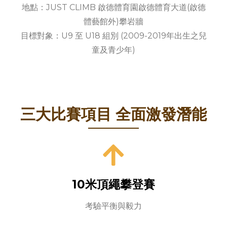
地點：JUST CLIMB 啟德體育園啟德體育大道(啟德
體藝館外)攀岩牆
目標對象：U9 至 U18 組別 (2009-2019年出生之兒
童及青少年)
三大比賽項目 全面激發潛能
10米頂繩攀登賽
考驗平衡與毅力