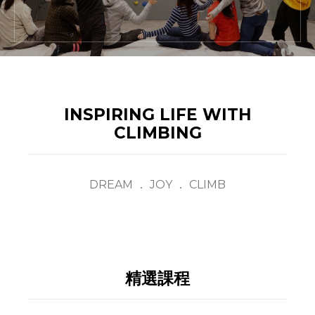
INSPIRING LIFE WITH
CLIMBING
DREAM ． JOY ． CLIMB
精選課程