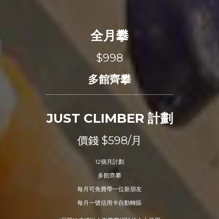
全月攀
$998
多館齊攀
JUST CLIMBER 計劃
價錢 $598/月
12個月計劃
多館齊攀
每月可免費帶一位新朋友
每月一號信用卡自動轉賬