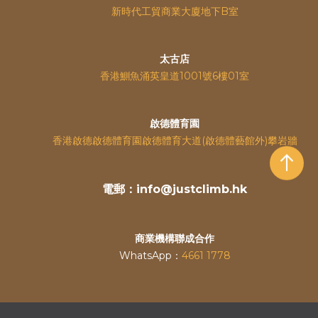
新時代工貿商業大廈地下B室
太古店
香港鰂魚涌英皇道
1001號6樓01室
啟德體育園
香港啟德啟德體育園啟德體育大道(啟德體藝館外)攀岩牆
電郵：info@justclimb.hk
商業機構聯成合作
WhatsApp：
4661 1778