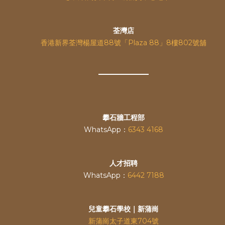
荃灣店
香港新界荃灣楊屋道88號「Plaza 88」8樓802號舖
攀石牆工程部
WhatsApp：
6343 4168
人才招聘
WhatsApp：
6442 7188
兒童攀石學校｜新蒲崗
新蒲崗太子道東704號