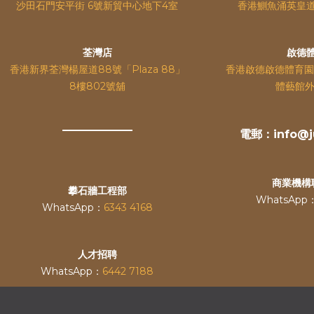
沙田石門安平街 6號新貿中心地下4室
香港鰂魚涌英皇
荃灣店
啟德
香港新界荃灣楊屋道88號「Plaza 88」
香港啟德啟德體育園
8樓802號舖
體藝館外
電郵：info@ju
商業機構
攀石牆工程部
WhatsApp
WhatsApp：
6343 4168
人才招聘
WhatsApp：
6442 7188