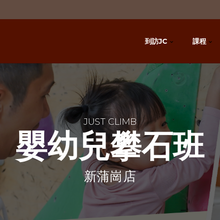
到訪JC
課程
JUST CLIMB
嬰幼兒攀石班
新蒲崗店