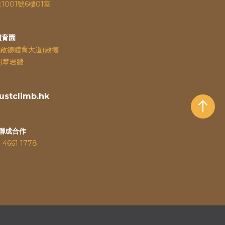
道
1001號6樓01室
體育園
啟德體育大道(啟德
)攀岩牆
stclimb.hk
聯成合作
：
4661 1778