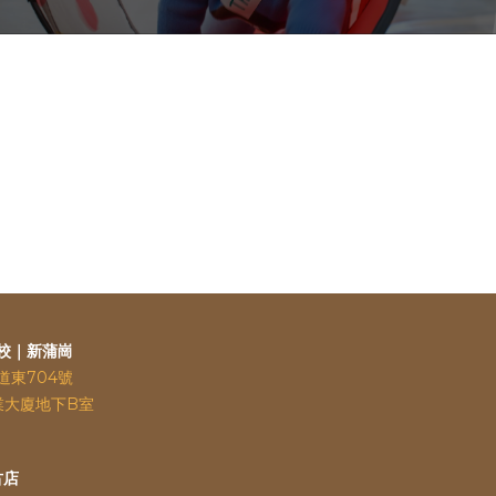
校｜新蒲崗
道東704號
業大廈地下B室
古店