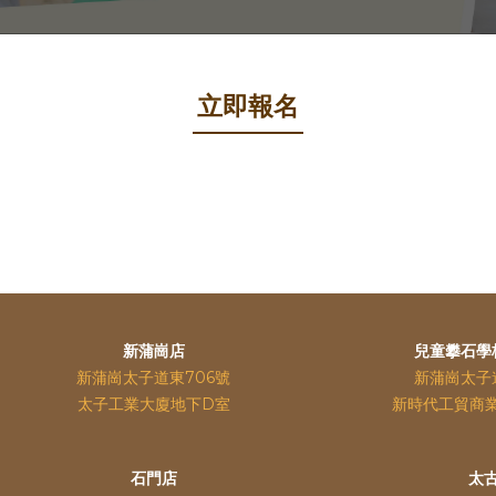
立即報名
新蒲崗店
兒童攀石學
新蒲崗太子道東706號
新蒲崗太子
太子工業大廈地下D室
新時代工貿商
石門店
太