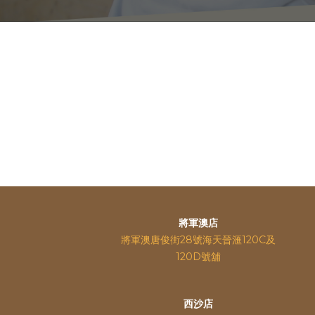
將軍澳店
將軍澳唐俊街28號海天晉滙120C及
120D號舖
西沙店