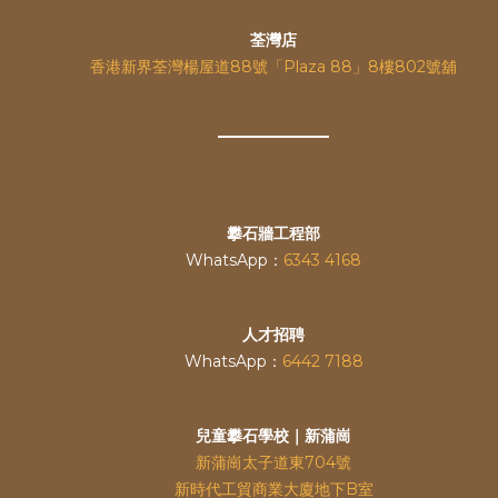
荃灣店
香港新界荃灣楊屋道88號「Plaza 88」8樓802號舖
攀石牆工程部
WhatsApp：
6343 4168
人才招聘
WhatsApp：
6442 7188
兒童攀石學校｜新蒲崗
新蒲崗太子道東704號
新時代工貿商業大廈地下B室