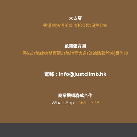
太古店
香港鰂魚涌英皇道
1001號6樓01室
啟德體育園
香港啟德啟德體育園啟德體育大道(啟德體藝館外)攀岩牆
電郵：info@justclimb.hk
商業機構聯成合作
WhatsApp：
4661 1778