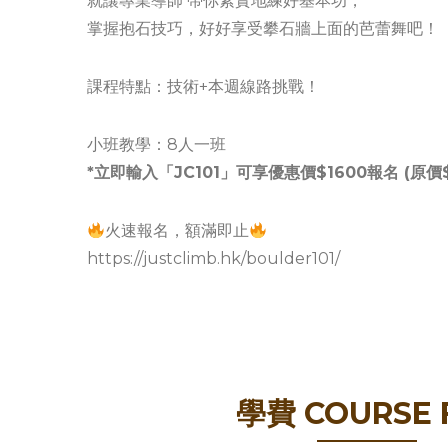
就讓專業導師 帶你紮實地練好基本功，
掌握抱石技巧，好好享受攀石牆上面的芭蕾舞吧！
課程特點：技術+本週線路挑戰！
小班教學：8人一班
*立即輸入「JC101」可享優惠價$1600報名 (原價$
火速報名，額滿即止
https://justclimb.hk/boulder101/
學費 COURSE 