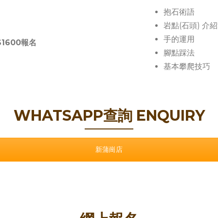
抱石術語
岩點(石頭) 介紹
手的運用
1600報名
腳點踩法
基本攀爬技巧
WHATSAPP查詢 ENQUIRY
新蒲崗店