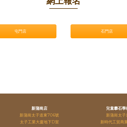
網上報名
屯門店
石門店
新蒲崗店
兒童攀石學
新蒲崗太子道東706號
新蒲崗太子
太子工業大廈地下D室
新時代工貿商