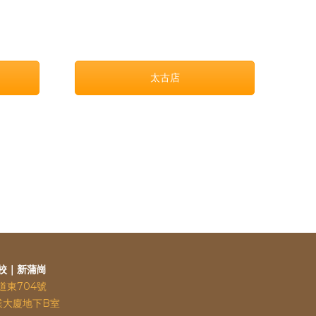
太古店
校｜新蒲崗
道東704號
業大廈地下B室