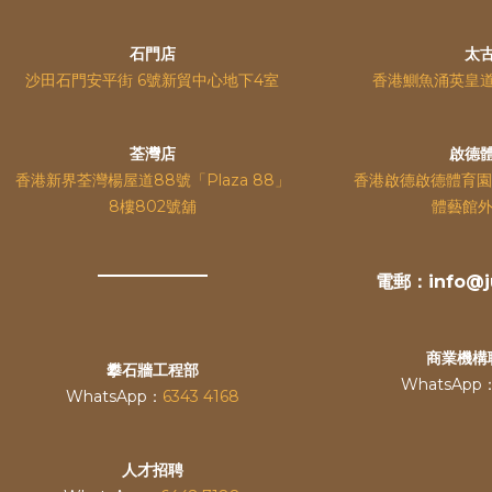
石門店
太
沙田石門安平街 6號新貿中心地下4室
香港鰂魚涌英皇
荃灣店
啟德
香港新界荃灣楊屋道88號「Plaza 88」
香港啟德啟德體育園
8樓802號舖
體藝館外
電郵：info@ju
商業機構
攀石牆工程部
WhatsApp
WhatsApp：
6343 4168
人才招聘