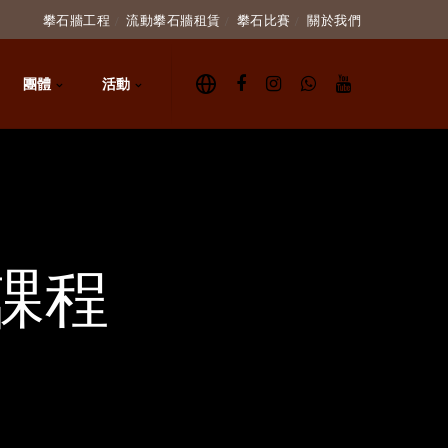
攀石牆工程
流動攀石牆租賃
攀石比賽
關於我們
團體
活動
石課程