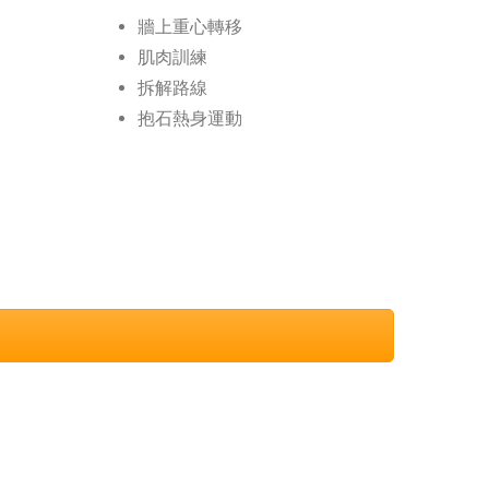
牆上重心轉移
肌肉訓練
拆解路線
抱石熱身運動