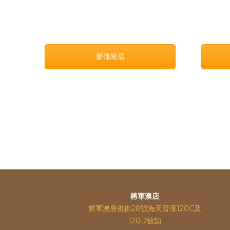
新蒲崗店
將軍澳店
將軍澳唐俊街28號海天晉滙120C及
120D號舖