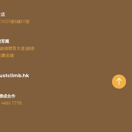
古店
道
1001號6樓01室
體育園
啟德體育大道(啟德
)攀岩牆
stclimb.hk
聯成合作
：
4661 1778