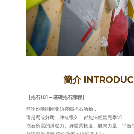
簡介 INTRODUC
【抱石101 – 基礎抱石課程】
無論你喺剛剛開始接觸抱石活動，
還是爬咗好耐，練咗很久，都無法輕鬆完攀V1
抱石所需的爆發力、身體柔軟度、肌肉力量、平衡