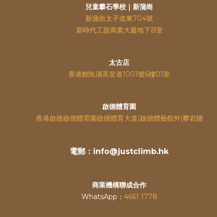
兒童攀石學校｜新蒲崗
新蒲崗太子道東704號
新時代工貿商業大廈地下B室
太古店
香港鰂魚涌英皇道
1001號6樓01室
啟德體育園
香港啟德啟德體育園啟德體育大道(啟德體藝館外)攀岩牆
電郵：info@justclimb.hk
商業機構聯成合作
WhatsApp：
4661 1778