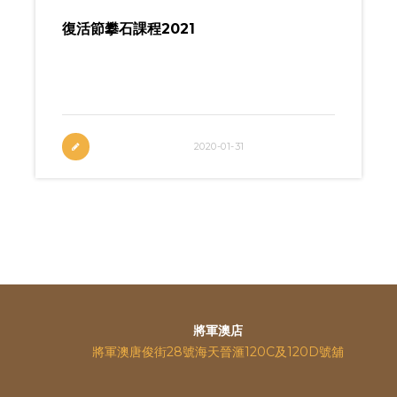
復活節攀石課程2021
下載報名表格 香港店｜杏花邨九龍店｜新蒲
崗
2020-01-31
將軍澳店
將軍澳唐俊街28號海天晉滙120C及120D號舖