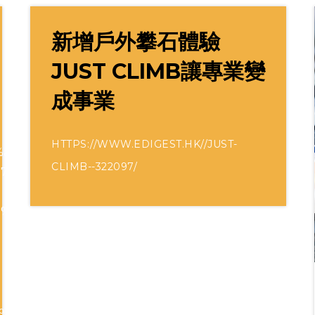
新增戶外攀石體驗
JUST CLIMB讓專業變
成事業
HTTPS://WWW.EDIGEST.HK//JUST-
/%e9%a6%99%e6%b8%af%e5%a5%bd%e5%8e%bb%e8%99
CLIMB--322097/
7%99%bb-
5%8e%bb%e8%99%95-
96%80JUST-