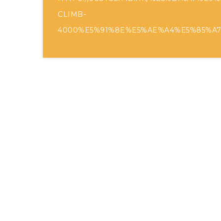
CLIMB-
4000%E5%91%8E%E5%AE%A4%E5%85%A