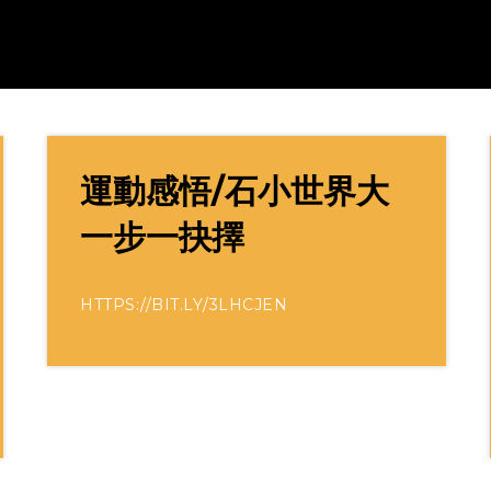
運動感悟/石小世界大
一步一抉擇
HTTPS://BIT.LY/3LHCJEN