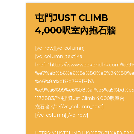
屯門JUST CLIMB
4,000呎室內抱石牆
[vc_row][vc_column]
[vc_column_text]<a
href="https://www.weekendhk.com
%e7%ab%b6%e6%8a%80%e6%94%80%e
%e6%8a%b1%e7%9f%b3-
%e9%a6%99%e6%b8%af%e5%a5%bd%e
1172883/">屯門Just Climb 4,000呎室內
抱石牆 </a>[/vc_column_text]
[/vc_column][/vc_row]
HTTPS://JUSTCLIMB.HK/%E5%B1%AF%E9%