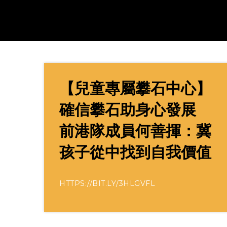
【兒童專屬攀石中心】
確信攀石助身心發展
前港隊成員何善揮：冀
孩子從中找到自我價值
HTTPS://BIT.LY/3HLGVFL