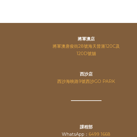
將軍澳店
將軍澳唐俊街28號海天晉滙120C及
120D號舖
西沙店
西沙海映路9號西沙GO PARK
課程部
WhatsApp：
6499 1668