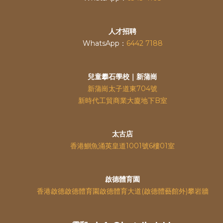
人才招聘
WhatsApp：
6442 7188
兒童攀石學校｜新蒲崗
新蒲崗太子道東704號
新時代工貿商業大廈地下B室
太古店
香港鰂魚涌英皇道
1001號6樓01室
啟德體育園
香港啟德啟德體育園啟德體育大道(啟德體藝館外)攀岩牆