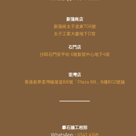
新蒲崗店
新蒲崗太子道東706號
太子工業大廈地下D室
石門店
沙田石門安平街 6號新貿中心地下4室
荃灣店
香港新界荃灣楊屋道88號「Plaza 88」8樓802號舖
攀石牆工程部
WhatsApp：
6343 4168