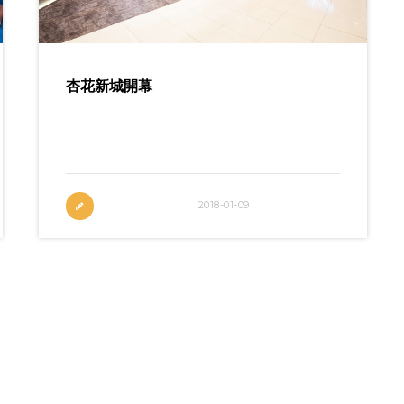
杏花新城開幕
全港首間設於商場的室內抱石攀石場於杏花
新城誕生
2018-01-09