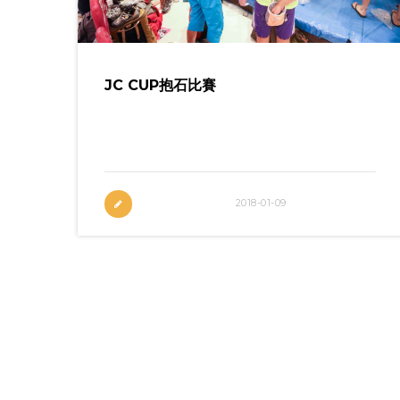
JC CUP抱石比賽
首次邀得世界級選手參與JC CUP抱石比
賽，賽事水平及觀賞指數直線攀升
2018-01-09