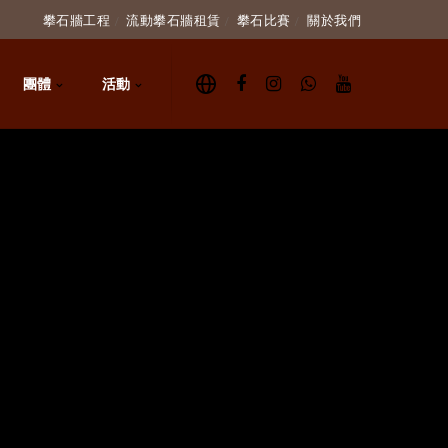
攀石牆工程
流動攀石牆租賃
攀石比賽
關於我們
團體
活動