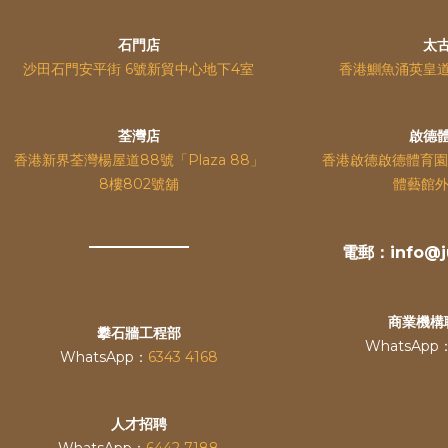
石門店
太
沙田石門安平街 6號新貿中心地下4室
香港鰂魚涌英皇
荃灣店
啟德
香港新界荃灣楊屋道88號「Plaza 88」
香港啟德啟德體育園
8樓802號舖
體藝館外
電郵：info@ju
商業機構
攀石牆工程部
WhatsApp
WhatsApp：
6343 4168
人才招聘
WhatsApp：
6442 7188