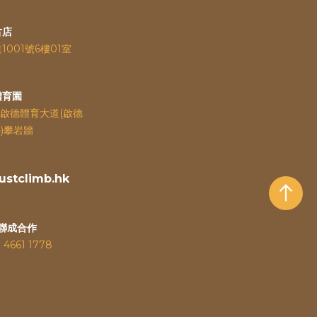
古店
道
1001號6樓01室
體育園
啟德體育大道(啟德
)攀岩牆
stclimb.hk
聯成合作
：
4661 1778