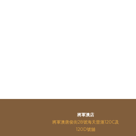
將軍澳店
將軍澳唐俊街28號海天晉滙120C及
120D號舖