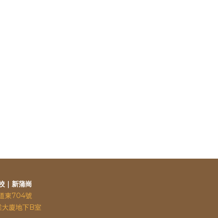
校｜新蒲崗
道東704號
業大廈地下B室