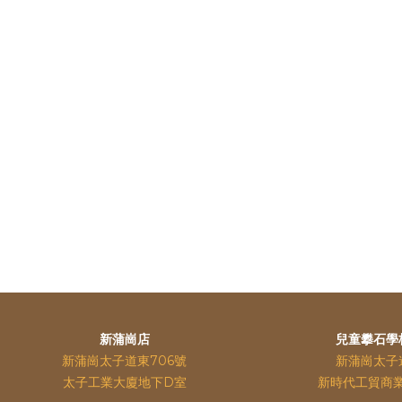
新蒲崗店
兒童攀石學
新蒲崗太子道東706號
新蒲崗太子
太子工業大廈地下D室
新時代工貿商