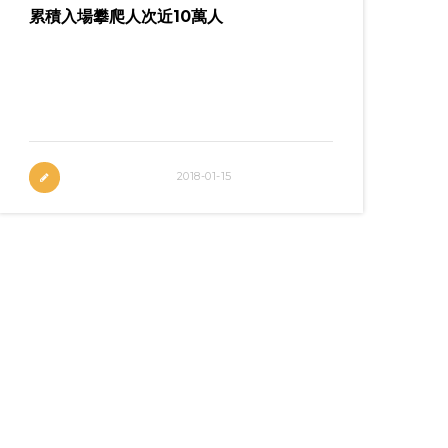
累積入場攀爬人次近10萬人
累積入場攀爬人次近10萬人 JC CUP抱石比
賽首次衝出新蒲崗！爬入奧海城商場，將精
彩刺激的攀石比賽帶給大眾
2018-01-15