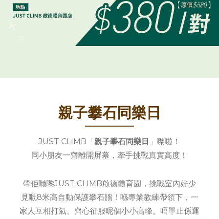
親子攀石同樂日
JUST CLIMB「
親子攀石同樂日
」嚟啦！
同小朋友一齊離開屏幕，牽手挑戰真實高度！
帶佢哋嚟JUST CLIMB啟德體育園，挑戰室內好少
見嘅8米高自動保護攀石牆！喺專業教練帶領下，一
家人互相打氣、齊心征服呢個小小高峰。唔單止係運