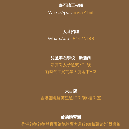
攀石牆工程部
WhatsApp：
6343 4168
人才招聘
WhatsApp：
6442 7188
兒童攀石學校｜新蒲崗
新蒲崗太子道東704號
新時代工貿商業大廈地下B室
太古店
香港鰂魚涌英皇道
1001號6樓01室
啟德體育園
香港啟德啟德體育園啟德體育大道(啟德體藝館外)攀岩牆