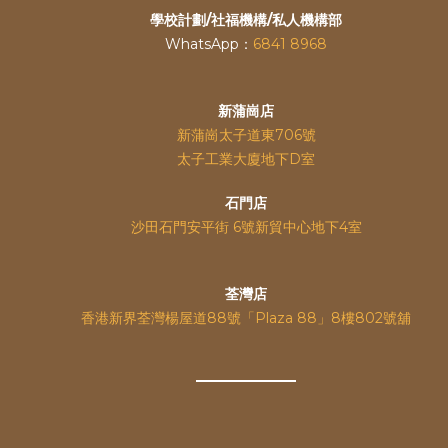
學校計劃/社福機構/私人機構部
WhatsApp：
6841 8968
新蒲崗店
新蒲崗太子道東706號
太子工業大廈地下D室
石門店
沙田石門安平街 6號新貿中心地下4室
荃灣店
香港新界荃灣楊屋道88號「Plaza 88」8樓802號舖