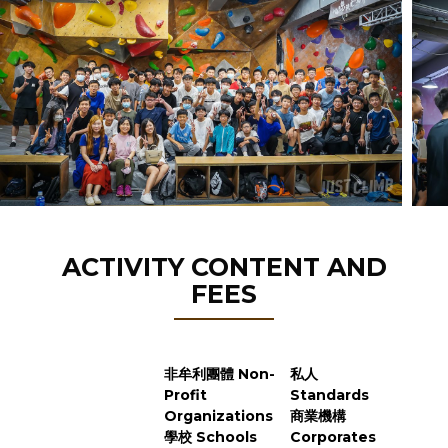
ACTIVITY CONTENT AND
FEES
非牟利團體 Non-
私人
Profit
Standards
Organizations
商業機構
學校 Schools
Corporates