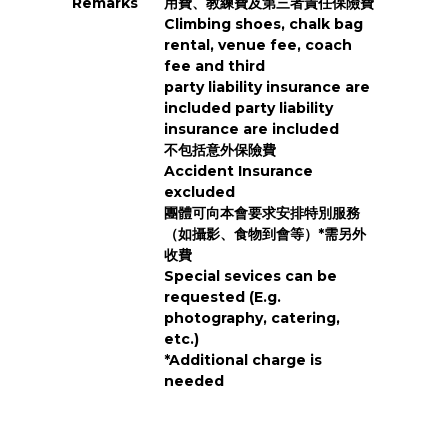
Remarks
用費、教練費及第三者責任保險費
Climbing shoes, chalk bag
rental, venue fee, coach
fee and third
party liability insurance are
included party liability
insurance are included
不包括意外保險費
Accident Insurance
excluded
團體可向本會要求安排特別服務
（如攝影、食物到會等）*需另外
收費
Special sevices can be
requested (E.g.
photography, catering,
etc.)
*Additional charge is
needed