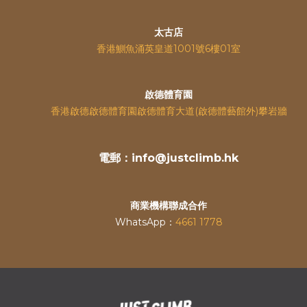
太古店
香港鰂魚涌英皇道
1001號6樓01室
啟德體育園
香港啟德啟德體育園啟德體育大道(啟德體藝館外)攀岩牆
電郵：info@justclimb.hk
商業機構聯成合作
WhatsApp：
4661 1778