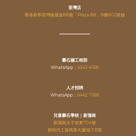
荃灣店
香港新界荃灣楊屋道88號「Plaza 88」8樓802號舖
攀石牆工程部
WhatsApp：
6343 4168
人才招聘
WhatsApp：
6442 7188
兒童攀石學校｜新蒲崗
新蒲崗太子道東704號
新時代工貿商業大廈地下B室