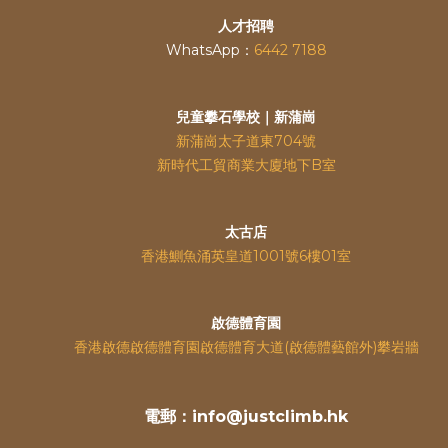
人才招聘
WhatsApp：
6442 7188
兒童攀石學校｜新蒲崗
新蒲崗太子道東704號
新時代工貿商業大廈地下B室
太古店
香港鰂魚涌英皇道
1001號6樓01室
啟德體育園
香港啟德啟德體育園啟德體育大道(啟德體藝館外)攀岩牆
電郵：info@justclimb.hk