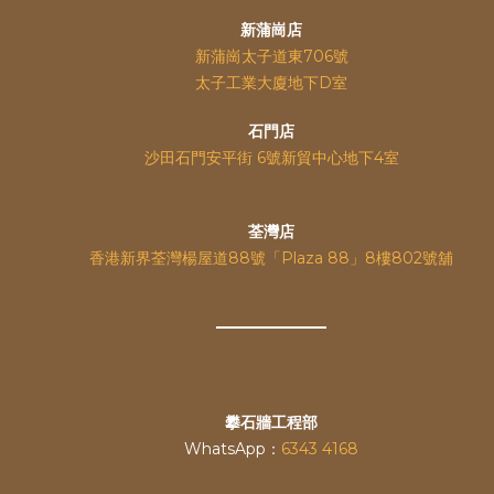
新蒲崗店
新蒲崗太子道東706號
太子工業大廈地下D室
石門店
沙田石門安平街 6號新貿中心地下4室
荃灣店
香港新界荃灣楊屋道88號「Plaza 88」8樓802號舖
攀石牆工程部
WhatsApp：
6343 4168