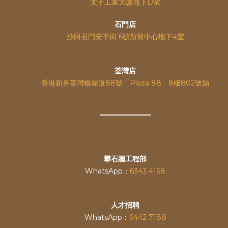
太子工業大廈地下D室
石門店
沙田石門安平街 6號新貿中心地下4室
荃灣店
香港新界荃灣楊屋道88號「Plaza 88」8樓802號舖
攀石牆工程部
WhatsApp：
6343 4168
人才招聘
WhatsApp：
6442 7188