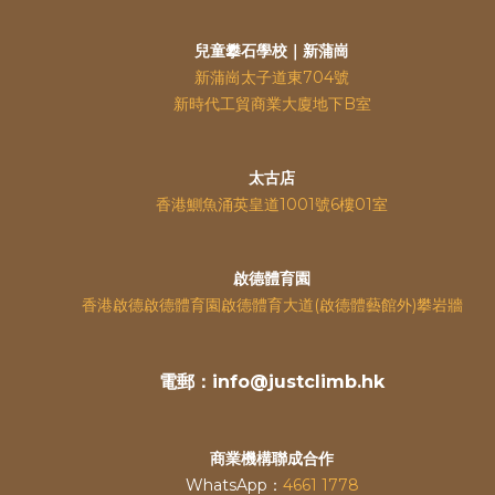
兒童攀石學校｜新蒲崗
新蒲崗太子道東704號
新時代工貿商業大廈地下B室
太古店
香港鰂魚涌英皇道
1001號6樓01室
啟德體育園
香港啟德啟德體育園啟德體育大道(啟德體藝館外)攀岩牆
電郵：info@justclimb.hk
商業機構聯成合作
WhatsApp：
4661 1778