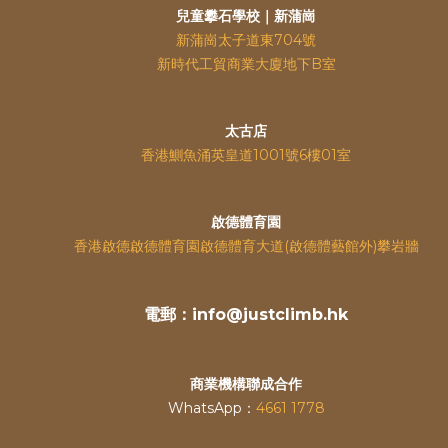
兒童攀石學校｜新蒲崗
新蒲崗太子道東704號
新時代工貿商業大廈地下B室
太古店
香港鰂魚涌英皇道
1001號6樓01室
啟德體育園
香港啟德啟德體育園啟德體育大道(啟德體藝館外)攀岩牆
電郵：info@justclimb.hk
商業機構聯成合作
WhatsApp：
4661 1778