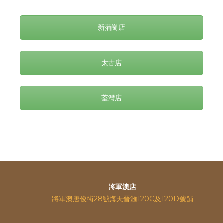
新蒲崗店
太古店
荃灣店
將軍澳店
將軍澳唐俊街28號海天晉滙120C及120D號舖