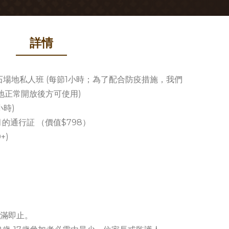
詳情
B室內攀石場地私人班 (每節1小時；為了配合防疫措施，我們
地正常開放後方可使用)
小時)
一個月的通行証 （價值$798）
+)
額滿即止。