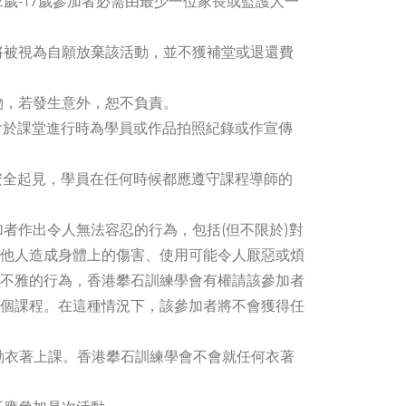
12歲-17歲參加者必需由最少一位家長或監護人一
，將被視為自願放棄該活動，並不獲補堂或退還費
財物，若發生意外，恕不負責。
或會於課堂進行時為學員或作品拍照紀錄或作宣傳
的安全起見，學員在任何時候都應遵守課程導師的
加者作出令人無法容忍的行為，包括(但不限於)對
他人造成身體上的傷害、使用可能令人厭惡或煩
不雅的行為，香港攀石訓練學會有權請該參加者
個課程。在這種情況下，該參加者將不會獲得任
運動衣著上課。香港攀石訓練學會不會就任何衣著