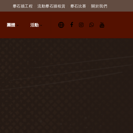
攀石牆工程
流動攀石牆租賃
攀石比賽
關於我們
團體
活動