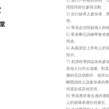
2) 進行戶外抱石班時，
同陪同前往參與活動
堂
3) 自行缺席之參加者
用。
7堂
4) 學員必須照顧個人
5) 香港攀石訓練學會
用途。
6) 為着課堂上所有人
指示。
7) 若課程導師認為有參
其他人仕作出滋擾、對其
擾的言語或動作、或作出
離開或終止該參加者的整
何退款或其他安排。
8) 學員應穿着合適的
上的損壞承擔任何責任。