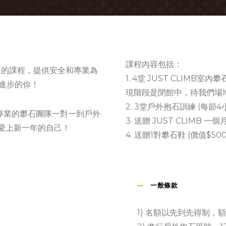
課程內容包括：
r 101的課程，提供安全和專業為
1. 4堂 JUST CLIM
想進步的你！
現階段是閉館中，待我們場
2. 3堂戶外抱石訓練 (每節4
專業的攀石團隊一對一到戶外
3. 送贈 JUST CLIMB 
愛上新一年的自己！
4. 送贈1對攀石鞋 (價值$500
一般條款
1) 名額以先到先得制，