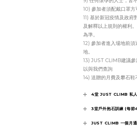
9) 任何懷孕的人士，皆
10) 參加者須配戴口罩
11) 基於新冠疫情及政府
及解釋以上規則的權利。
為準。
12) 參加者進入場地
地。
13) JUST CLIM
以與我們查詢
14) 送贈的月費及攀石
4堂 JUST CLIMB 私
3堂戶外抱石訓練 (每節
JUST CLIMB 一個