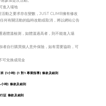
不應參加是次活動。
方可進入場地
對活動之要求存在變數，JUST CLIMB擁有修改
任何有關活動的臨時改動或取消，將以網站公告
前須通過體溫檢測，如體溫過高者，則不能進入埸
B建議參加者自行購買個人意外保險，如有需要協助，可
鞋不可兌換成現金
人班 (1小時) (1 對1 專業指導) 條款及細則
4小時) 條款及細則
月通行証 條款及細則