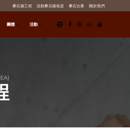
攀石牆工程
流動攀石牆租賃
攀石比賽
關於我們
團體
活動
EA)
程