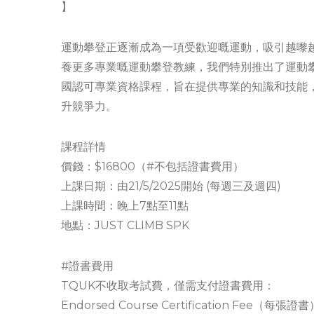
‍】
運動攀登正逐漸成為一項受歡迎嘅運動，吸引越嚟
養更多專業嘅運動攀登教練，我們特別推出了運動
國認可專業資格課程，旨在提供專業的知識和技能
升競爭力。
課程詳情
價錢：$16800（#不包括證書費用）
上課日期：由21/5/2025開始 (每週三及週四)
上課時間：晚上7點至11點
地點：JUST CLIMB SPK
#證書費用
TQUK不收取考試費，僅需支付證書費用：
Endorsed Course Certification Fee（每張