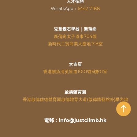
人才招聘
WhatsApp：
6442 7188
兒童攀石學校｜新蒲崗
新蒲崗太子道東704號
新時代工貿商業大廈地下B室
太古店
香港鰂魚涌英皇道
1001號6樓01室
啟德體育園
香港啟德啟德體育園啟德體育大道(啟德體藝館外)攀岩牆
電郵：info@justclimb.hk