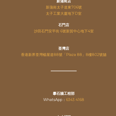
新蒲崗店
新蒲崗太子道東706號
太子工業大廈地下D室
石門店
沙田石門安平街 6號新貿中心地下4室
荃灣店
香港新界荃灣楊屋道88號「Plaza 88」8樓802號舖
攀石牆工程部
WhatsApp：
6343 4168