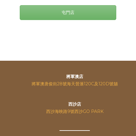
屯門店
將軍澳店
將軍澳唐俊街28號海天晉滙120C及120D號舖
西沙店
西沙海映路9號西沙GO PARK