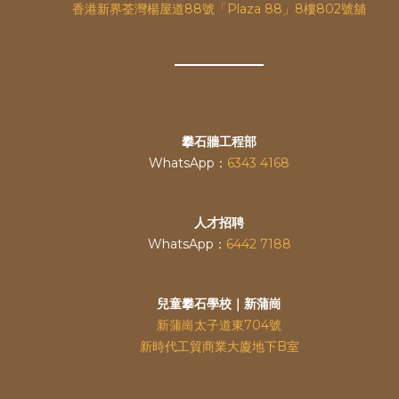
香港新界荃灣楊屋道88號「Plaza 88」8樓802號舖
攀石牆工程部
WhatsApp：
6343 4168
人才招聘
WhatsApp：
6442 7188
兒童攀石學校｜新蒲崗
新蒲崗太子道東704號
新時代工貿商業大廈地下B室