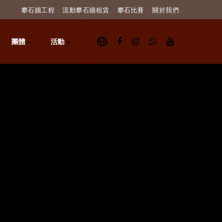
攀石牆工程
流動攀石牆租賃
攀石比賽
關於我們
團體
活動