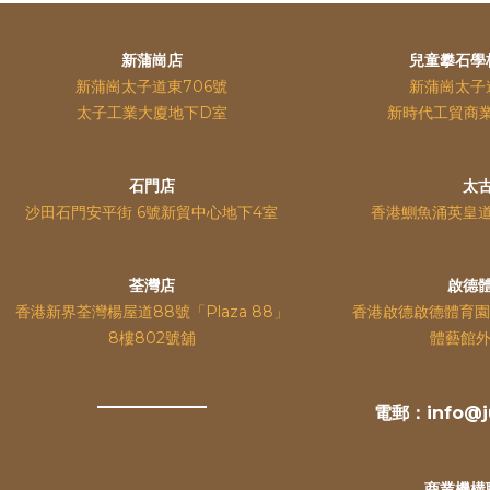
新蒲崗店
兒童攀石學
新蒲崗太子道東706號
新蒲崗太子
太子工業大廈地下D室
新時代工貿商
石門店
太
沙田石門安平街 6號新貿中心地下4室
香港鰂魚涌英皇
荃灣店
啟德
香港新界荃灣楊屋道88號「Plaza 88」
香港啟德啟德體育園
8樓802號舖
體藝館外
電郵：info@ju
商業機構