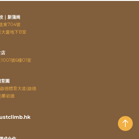
校｜新蒲崗
道東704號
業大廈地下B室
古店
道
1001號6樓01室
體育園
啟德體育大道(啟德
)攀岩牆
stclimb.hk
聯成合作