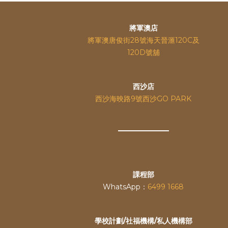
將軍澳店
將軍澳唐俊街28號海天晉滙120C及
120D號舖
西沙店
西沙海映路9號西沙GO PARK
課程部
WhatsApp：
6499 1668
學校計劃/社福機構/私人機構部