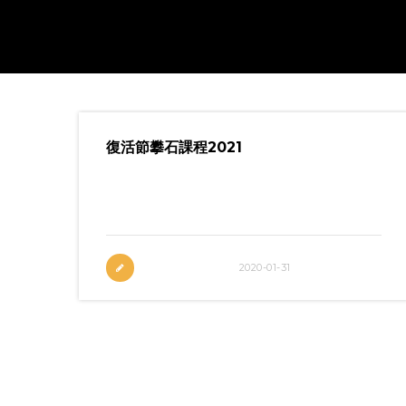
復活節攀石課程2021
下載報名表格 香港店｜杏花邨九龍店｜新
蒲崗
2020-01-31