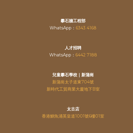
攀石牆工程部
WhatsApp：
6343 4168
人才招聘
WhatsApp：
6442 7188
兒童攀石學校｜新蒲崗
新蒲崗太子道東704號
新時代工貿商業大廈地下B室
太古店
香港鰂魚涌英皇道
1001號6樓01室