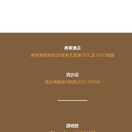
將軍澳店
將軍澳唐俊街28號海天晉滙120C及120D號舖
西沙店
西沙海映路9號西沙GO PARK
課程部