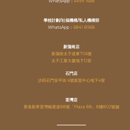
WhatsApp：
6499 1668
學校計劃/社福機構/私人機構部
WhatsApp：
6841 8968
新蒲崗店
新蒲崗太子道東706號
太子工業大廈地下D室
石門店
沙田石門安平街 6號新貿中心地下4室
荃灣店
香港新界荃灣楊屋道88號「Plaza 88」8樓802號舖