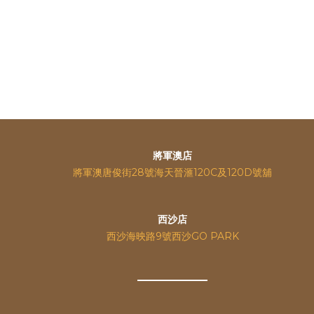
將軍澳店
將軍澳唐俊街28號海天晉滙120C及120D號舖
西沙店
西沙海映路9號西沙GO PARK