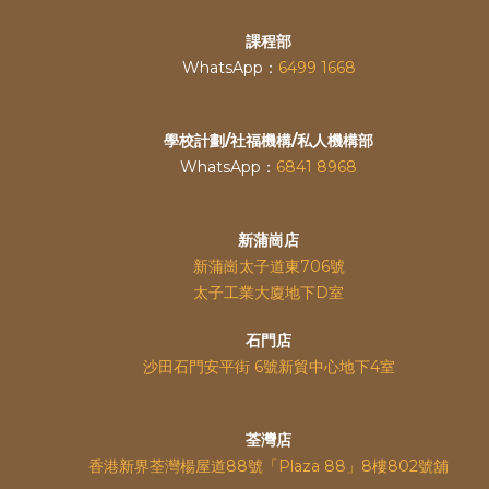
課程部
WhatsApp：
6499 1668
學校計劃/社福機構/私人機構部
WhatsApp：
6841 8968
新蒲崗店
新蒲崗太子道東706號
太子工業大廈地下D室
石門店
沙田石門安平街 6號新貿中心地下4室
荃灣店
香港新界荃灣楊屋道88號「Plaza 88」8樓802號舖