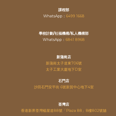
課程部
WhatsApp：
6499 1668
學校計劃/社福機構/私人機構部
WhatsApp：
6841 8968
新蒲崗店
新蒲崗太子道東706號
太子工業大廈地下D室
石門店
沙田石門安平街 6號新貿中心地下4室
荃灣店
香港新界荃灣楊屋道88號「Plaza 88」8樓802號舖