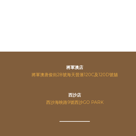
將軍澳店
將軍澳唐俊街28號海天晉滙120C及120D號舖
西沙店
西沙海映路9號西沙GO PARK