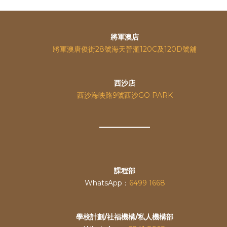
將軍澳店
將軍澳唐俊街28號海天晉滙120C及120D號舖
西沙店
西沙海映路9號西沙GO PARK
課程部
WhatsApp：
6499 1668
學校計劃/社福機構/私人機構部