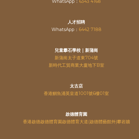
WhatsApp：
6343 4168
人才招聘
WhatsApp：
6442 7188
兒童攀石學校｜新蒲崗
新蒲崗太子道東704號
新時代工貿商業大廈地下B室
太古店
香港鰂魚涌英皇道
1001號6樓01室
啟德體育園
香港啟德啟德體育園啟德體育大道(啟德體藝館外)攀岩牆