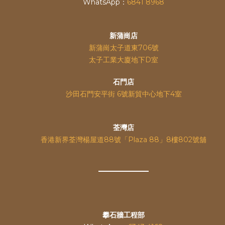
WhatsApp：
6841 8968
新蒲崗店
新蒲崗太子道東706號
太子工業大廈地下D室
石門店
沙田石門安平街 6號新貿中心地下4室
荃灣店
香港新界荃灣楊屋道88號「Plaza 88」8樓802號舖
攀石牆工程部