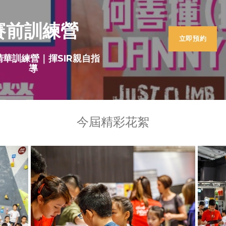
賽前訓練營
立即預約
精華訓練營｜揮SIR親自指
導
今屆精彩花絮