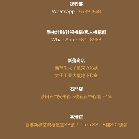
課程部
WhatsApp：
6499 1668
學校計劃/社福機構/私人機構部
WhatsApp：
6841 8968
新蒲崗店
新蒲崗太子道東706號
太子工業大廈地下D室
石門店
沙田石門安平街 6號新貿中心地下4室
荃灣店
香港新界荃灣楊屋道88號「Plaza 88」8樓802號舖