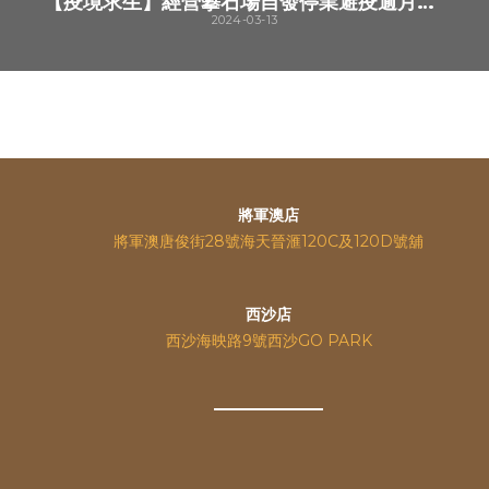
【疫境求生】經營攀石場自發停業避疫逾月不裁員 前港隊攀石練出鬥心咬緊牙關迎難而上
2024-03-13
將軍澳店
將軍澳唐俊街28號海天晉滙120C及120D號舖
西沙店
西沙海映路9號西沙GO PARK