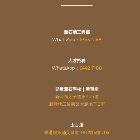
攀石牆工程部
WhatsApp：
6343 4168
人才招聘
WhatsApp：
6442 7188
兒童攀石學校｜新蒲崗
新蒲崗太子道東704號
新時代工貿商業大廈地下B室
太古店
香港鰂魚涌英皇道
1001號6樓01室