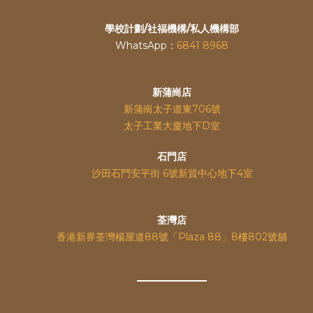
學校計劃/社福機構/私人機構部
WhatsApp：
6841 8968
新蒲崗店
新蒲崗太子道東706號
太子工業大廈地下D室
石門店
沙田石門安平街 6號新貿中心地下4室
荃灣店
香港新界荃灣楊屋道88號「Plaza 88」8樓802號舖