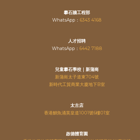
攀石牆工程部
WhatsApp：
6343 4168
人才招聘
WhatsApp：
6442 7188
兒童攀石學校｜新蒲崗
新蒲崗太子道東704號
新時代工貿商業大廈地下B室
太古店
香港鰂魚涌英皇道
1001號6樓01室
啟德體育園