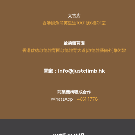
太古店
香港鰂魚涌英皇道
1001號6樓01室
啟德體育園
香港啟德啟德體育園啟德體育大道(啟德體藝館外)攀岩牆
電郵：info@justclimb.hk
商業機構聯成合作
WhatsApp：
4661 1778