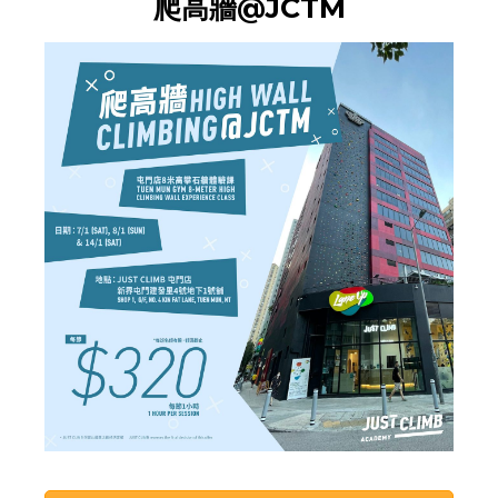
爬高牆@JCTM