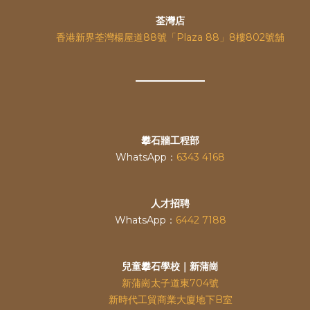
荃灣店
香港新界荃灣楊屋道88號「Plaza 88」8樓802號舖
攀石牆工程部
WhatsApp：
6343 4168
人才招聘
WhatsApp：
6442 7188
兒童攀石學校｜新蒲崗
新蒲崗太子道東704號
新時代工貿商業大廈地下B室